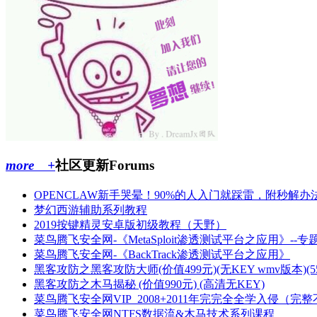
more +
社区更新
Forums
OPENCLAW新手哭晕！90%的人入门就踩雷，附秒解办
梦幻西游辅助系列教程
2019按键精灵安卓版初级教程（天野）
菜鸟腾飞安全网-《MetaSploit渗透测试平台之应用》--专
菜鸟腾飞安全网-《BackTrack渗透测试平台之应用》
黑客攻防之黑客攻防大师(价值499元)(无KEY wmv版本)(5
黑客攻防之木马揭秘 (价值990元) (高清无KEY)
菜鸟腾飞安全网VIP_2008+2011年完完全全学入侵（完
菜鸟腾飞安全网NTFS数据流&木马技术系列课程