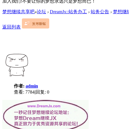
加入我们!不要让你的梦想永远只是梦想而已！
梦想继续共享吧
»
论坛
›
DreamJx::站务办工
›
站务公告
›
梦想继
返回列表
作者:
admin
查看:
7784
|
回复:
0