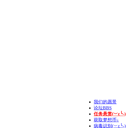
我们的愿景
论坛
BBS
任务悬赏(︶ε╰-)
获取梦想币↓
病毒识别(︶ε╰-)