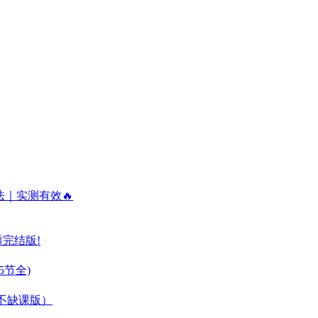
法｜实测有效🔥
题完结版!
5节全)
整不缺课版）