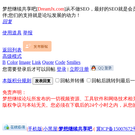
梦想继续共享吧[
DreamJx.com
]从不做SEO，最好的SEO就
伴;您们的支持就是论坛发展的动力！
回复
使用道具
举报
返回列表
高级模式
B
Color
Image
Link
Quote
Code
Smilies
您需要登录后才可以回帖
登录
|
立即注册
本版积分规则
回帖并转播
回帖后跳转到最后一
发表回复
免责声明：
梦想继续论坛所发布的一切视频资源、工具软件和网络技术相
版权争议与本站无关。您必须在下载后的24个小时之内，从
|
手机版
|
小黑屋
|
梦想继续共享吧
(
冀ICP备15007672