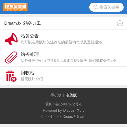
搜索关键字
DreamJx::站务办工
站务公告
您可以在此版块关注论坛的最新动态以及重要通知。
站务处理
站务处理中心（申请&意见&建议&投诉等,我们都将会在6小时内处理!）
回收站
暂无版块介绍
手机版
|
电脑版
冀ICP备15007672号-1
Powered by Discuz!
X3.5
© 2001-2026
Discuz! Team
.