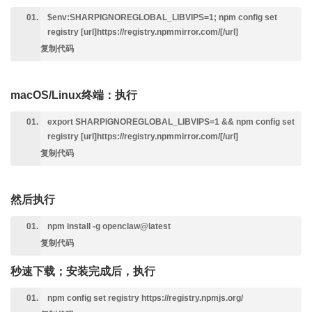
$env:SHARPIGNOREGLOBAL_LIBVIPS=1; npm config set
registry [url]https://registry.npmmirror.com/[/url]
复制代码
macOS/Linux终端：执行
export SHARPIGNOREGLOBAL_LIBVIPS=1 && npm config set
registry [url]https://registry.npmmirror.com/[/url]
复制代码
然后执行
npm install -g openclaw@latest
复制代码
秒速下载；安装完成后，执行
npm config set registry https://registry.npmjs.org/