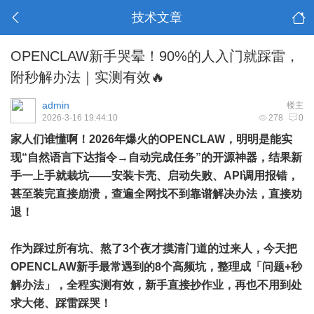
技术文章
OPENCLAW新手哭晕！90%的人入门就踩雷，
附秒解办法｜实测有效🔥
admin
楼主
2026-3-16 19:44:10
278
0
家人们谁懂啊！2026年爆火的OPENCLAW，明明是能实
现“自然语言下达指令→自动完成任务”的开源神器，结果新
手一上手就栽坑——安装卡壳、启动失败、API调用报错，
甚至装完直接崩溃，查遍全网找不到靠谱解决办法，直接劝
退！
作为踩过所有坑、熬了3个夜才摸清门道的过来人，今天把
OPENCLAW新手最常遇到的8个高频坑，整理成「问题+秒
解办法」，全程实测有效，新手直接抄作业，再也不用到处
求大佬、踩雷踩哭！