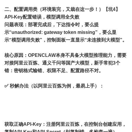
二、配置调用类（环境装完，又栽在这一步！）
【坑4】
API-Key配置错误，模型调用全失败
问题表现
：部署完成后，下达指令时，要么提
示“unauthorized: gateway token missing”，要么显
示“模型调用失败”，控制面板一直显示“未连接到大模型”。
核心原因
：OPENCLAW本身不具备大模型推理能力，需要
对接阿里云百炼、通义千问等国产大模型，新手常犯3个
错：密钥格式输错、权限不足、配置路径不对。
✅ 秒解办法（以阿里云百炼为例，最易上手）
：
获取正确API-Key：注册阿里云百炼，在控制台创建应用，
复制API-Key和API-Secret（别复制错，多检查一遍）。