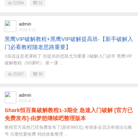
22394
32
admin
2015-5-21
黑鹰VIP破解教程+黑鹰VIP破解提高班-【新手破解入
门必看教程随老思路重要】
//虽说这是老课程了 但提供的思路尤为重要 //破解入门必学 黑鹰VIP
破解教程（50课时） 第一课 ...
25367
38
admin
2015-8-7
Shark恒百集破解教程1-3期全 急速入门破解 [官方已
免费发布]-由梦想继续吧整理版本
教程官方虽然已经免费发布了[原价980元] 有很多会员没有他论坛账
号 注册也要收费 特此收集整理 ...