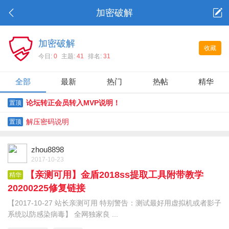
加密破解
加密破解
收藏
今日:
0
主题:
41
排名:
31
全部
最新
热门
热帖
精华
论坛转正会员转入MVP说明！
置顶
解压密码说明
置顶
zhou8898
2017-10-23
【亲测可用】金盾2018ss提取工具附带教学
精华
20200225修复链接
【2017-10-27 站长亲测可用 特别警告：测试最好用虚拟机或者影子
系统以防感染病毒】 全网独家良 ...