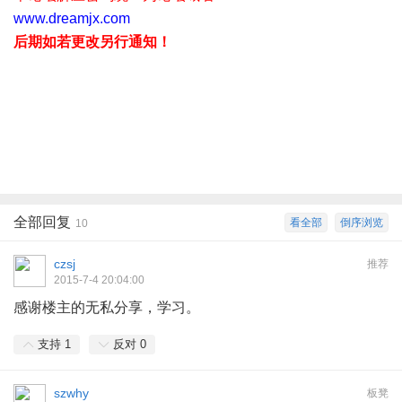
www.dreamjx.com
后期如若更改另行通知！
全部回复
看全部
倒序浏览
10
czsj
推荐
2015-7-4 20:04:00
感谢楼主的无私分享，学习。
支持
1
反对
0
szwhy
板凳