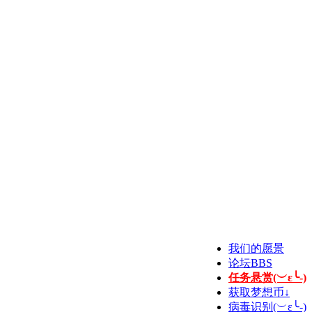
我们的愿景
论坛
BBS
任务悬赏(︶ε╰-)
获取梦想币↓
病毒识别(︶ε╰-)