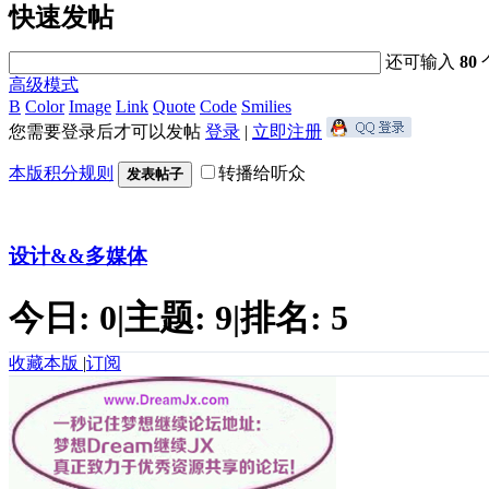
快速发帖
还可输入
80
高级模式
B
Color
Image
Link
Quote
Code
Smilies
您需要登录后才可以发帖
登录
|
立即注册
本版积分规则
转播给听众
发表帖子
设计&&多媒体
今日:
0
|
主题:
9
|
排名:
5
收藏本版
|
订阅