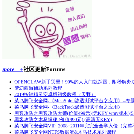
more +
社区更新
Forums
OPENCLAW新手哭晕！90%的人入门就踩雷，附秒解办
梦幻西游辅助系列教程
2019按键精灵安卓版初级教程（天野）
菜鸟腾飞安全网-《MetaSploit渗透测试平台之应用》--专
菜鸟腾飞安全网-《BackTrack渗透测试平台之应用》
黑客攻防之黑客攻防大师(价值499元)(无KEY wmv版本)(5
黑客攻防之木马揭秘 (价值990元) (高清无KEY)
菜鸟腾飞安全网VIP_2008+2011年完完全全学入侵（完
菜鸟腾飞安全网NTFS数据流&木马技术系列课程