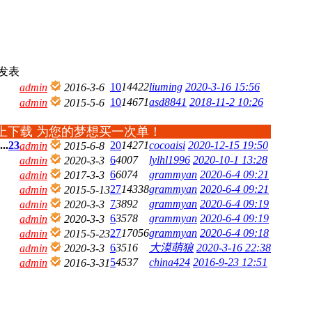
发表
10
14422
liuming
2020-3-16 15:56
admin
2016-3-6
10
14671
asd8841
2018-11-2 10:26
admin
2015-5-6
上下载 为您的梦想买一次单！
...
2
3
20
14271
cocoaisi
2020-12-15 19:50
admin
2015-6-8
6
4007
lylhl1996
2020-10-1 13:28
admin
2020-3-3
6
6074
grammyan
2020-6-4 09:21
admin
2017-3-3
27
14338
grammyan
2020-6-4 09:21
admin
2015-5-13
7
3892
grammyan
2020-6-4 09:19
admin
2020-3-3
6
3578
grammyan
2020-6-4 09:19
admin
2020-3-3
27
17056
grammyan
2020-6-4 09:18
admin
2015-5-23
6
3516
大漠萌狼
2020-3-16 22:38
admin
2020-3-3
5
4537
china424
2016-9-23 12:51
admin
2016-3-31