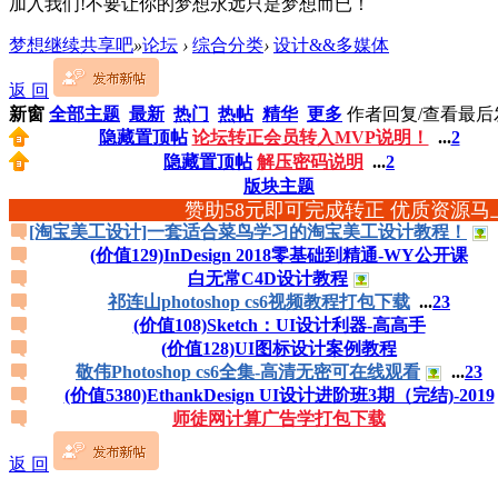
加入我们!不要让你的梦想永远只是梦想而已！
梦想继续共享吧
»
论坛
›
综合分类
›
设计&&多媒体
返 回
新窗
全部主题
最新
热门
热帖
精华
更多
作者
回复/查看
最后
隐藏置顶帖
论坛转正会员转入MVP说明！
...
2
隐藏置顶帖
解压密码说明
...
2
版块主题
赞助58元即可完成转正 优质资源马
[淘宝美工设计]一套适合菜鸟学习的淘宝美工设计教程！
(价值129)InDesign 2018零基础到精通-WY公开课
白无常C4D设计教程
祁连山photoshop cs6视频教程打包下载
...
2
3
(价值108)Sketch：UI设计利器-高高手
(价值128)UI图标设计案例教程
敬伟Photoshop cs6全集-高清无密可在线观看
...
2
3
(价值5380)EthankDesign UI设计进阶班3期（完结)-2019
师徒网计算广告学打包下载
返 回