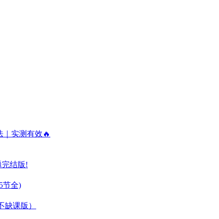
法｜实测有效🔥
题完结版!
5节全)
整不缺课版）