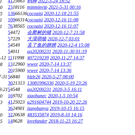
41
25663
码神
2022-3-24 18:52
1
23
18116
minminvip
2021-5-31 00:16
10
136
66136
cocoaisi
2020-12-18 21:55
15
109
66314
cocoaisi
2020-12-16 11:08
1
76
38565
cocoaisi
2020-12-16 11:07
1
5
4472
会爬树的猪
2020-12-7 21:58
5
7229
大漠萌狼
2020-12-7 03:01
5
4549
丢了鱼的翅膀
2020-12-4 15:08
5
4011
qq20200231
2020-11-30 01:19
-12
11
11998
407219239
2020-11-27 14:37
13
12960
wwee
2020-7-14 13:37
18
20
15900
wwee
2020-7-14 13:36
7-31
5
6840
hlzlr26
2020-5-27 08:00
30
21313
13081996336
2020-5-19 23:26
8-21
5
4548
qq20200231
2020-3-5 16:11
16
9702
xiaohunec
2020-1-5 10:54
10
41
25023
a291604744
2019-10-20 22:26
23
36
24901
jiangbanya
2019-10-15 16:15
32
20638
483535874
2019-8-10 14:16
10
14
9628
lovefander
2018-11-23 16:27
15