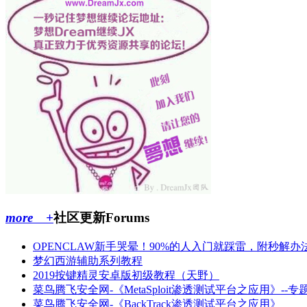
more +
社区更新
Forums
OPENCLAW新手哭晕！90%的人入门就踩雷，附秒解办
梦幻西游辅助系列教程
2019按键精灵安卓版初级教程（天野）
菜鸟腾飞安全网-《MetaSploit渗透测试平台之应用》--专
菜鸟腾飞安全网-《BackTrack渗透测试平台之应用》