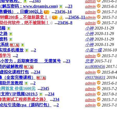
础命令教程。
...
2
3
4
5
admin
2015-6-1
压密码：www.dreamjx.com)
...
2
3
admin
2015-6-
赚钱），日赚500以上
...
2
3
4
5
6
..
14
admin
2015-7-
钟赚200多，不做标题党！
...
2
3
4
5
6
..
11
admin
2015-7-1
借助任何软件，绝不被限制！
...
2
3
4
5
6
..
8
admin
2015-7-1
书籍
小神
2020-11-29
长之路
小神
2020-11-29
试资料
小神
2020-11-29
城系统
小神
2020-11-29
码实现多机播放
...
2
小菜一碟
2016-10
器学习
...
2
admin
2015-7-
小苦力，后期爽歪歪___无需算号
...
2
3
悲梦
2015-7-11
细些的破解教程
zcc8080456
2017-
ere虚拟化课程打包
...
2
3
4
admin
2015-8-4
廖雪峰（全套完整课程）
z903786831
2019-
业辅助开发教程
...
2
admin
2015-6-
网首发 价值1600元
...
2
3
4
5
admin
2015-7-
VIP视频)2019.5
...
2
3
4
admin
2017-9-1
渗透测试工程师养成之路》
...
2
3
4
admin
2015-7-
坛引流做cpa（源码打包）
...
2
admin
2015-7-