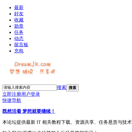
最新
好友
收藏
勋章
任务
动态
留言板
充电
搜索
搜索
立即注册
用户登录
快捷导航
既然活着 梦想就要继续！
本论坛提供最新 IT 相关教程下载、资源共享、任务悬赏与技