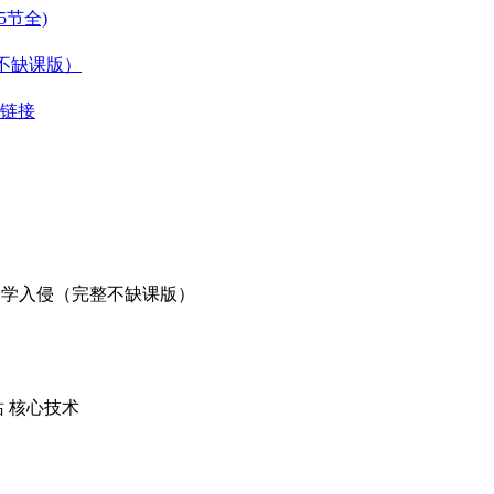
5节全)
整不缺课版）
复链接
完全全学入侵（完整不缺课版）
站 核心技术