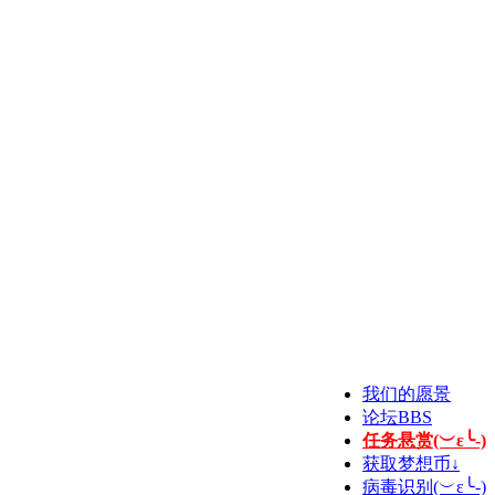
我们的愿景
论坛
BBS
任务悬赏(︶ε╰-)
获取梦想币↓
病毒识别(︶ε╰-)