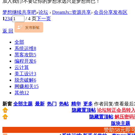
加入我们!不要让你的梦想永远只是梦想而已！
梦想继续共享吧
»
论坛
›
DreamJx::资源共享
›
会员分享发布区
1
2
3
4
/ 4 页
下一页
返 回
全部
系统运维
8
黑客攻防
5
编程开发
6
云计算
美工设计
3
脱壳破解
6
网赚相关
15
其他
12
新窗
全部主题
最新
热门
热帖
精华
更多
作者
回复/查看
最后
隐藏置顶帖
论坛转正会员转入
隐藏置顶帖
解压密码
版块主题
赞助58元即