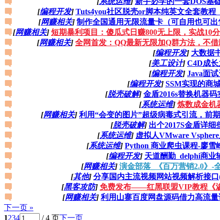
[
系统运维
]
新手必学的一套DOS基
[
编程开发
]
Tuts4you社区脱壳or脚本纯英文全套教程（解
[
网赚相关
]
制作全国通用无限流量卡（可自用也可出售
[
网赚相关
]
短期暴利项目：傻瓜式日赚800无上限，实战10分
[
网赚相关
]
全网首发：QQ最新无限加Q群方法，不
[
编程开发
]
大数据
[
美工设计
]
C4D成
[
编程开发
]
Java面
[
编程开发
]
SSM实现的商
[
脱壳破解
]
金盾2016s替换机器
[
系统运维
]
炼数成金机
[
网赚相关
]
利用“会变的图片”超级病毒式引流，前期
[
脱壳破解
]
出个2017S金盾详
[
系统运维
]
虚拟人VMware Vsph
[
系统运维
]
Python 商业爬虫课程-
[
编程开发
]
天道酬勤_delphi商
[
网赚相关
]
演金部落_《百万营销2.0》-全
[
其他
]
分享国内主流视频网站视频解析接口(支持
[
黑客攻防
]
免费发布——红黑联盟VIP教程《
[
网赚相关
]
利用山寨百度网盘源码借力高流量论
下一页 »
1
2
3
4
/ 4 页
下一页