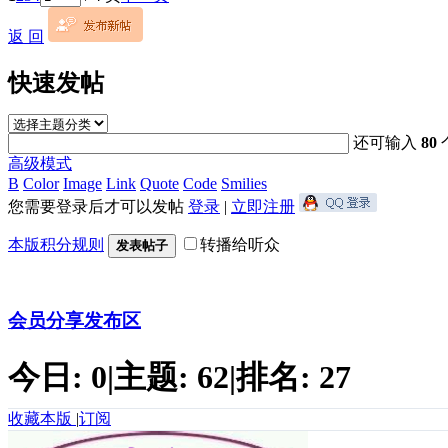
返 回
快速发帖
还可输入
80
高级模式
B
Color
Image
Link
Quote
Code
Smilies
您需要登录后才可以发帖
登录
|
立即注册
本版积分规则
转播给听众
发表帖子
会员分享发布区
今日:
0
|
主题:
62
|
排名:
27
收藏本版
|
订阅