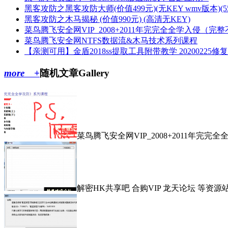
黑客攻防之黑客攻防大师(价值499元)(无KEY wmv版本)(5
黑客攻防之木马揭秘 (价值990元) (高清无KEY)
菜鸟腾飞安全网VIP_2008+2011年完完全全学入侵（完
菜鸟腾飞安全网NTFS数据流&木马技术系列课程
【亲测可用】金盾2018ss提取工具附带教学 20200225修
more +
随机文章
Gallery
菜鸟腾飞安全网VIP_2008+2011年完
解密HK共享吧 合购VIP 龙天论坛 等资源