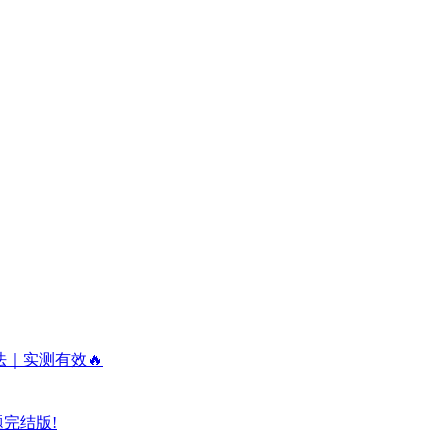
法｜实测有效🔥
题完结版!