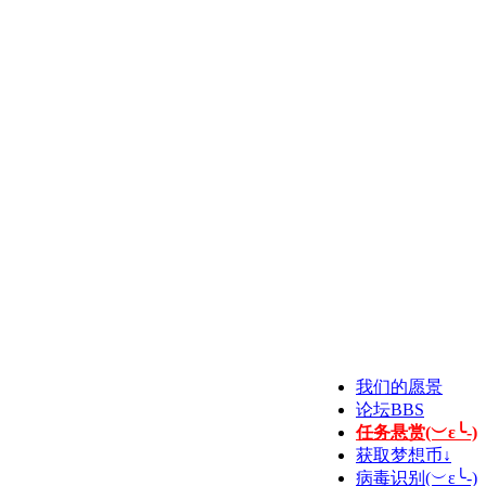
我们的愿景
论坛
BBS
任务悬赏(︶ε╰-)
获取梦想币↓
病毒识别(︶ε╰-)